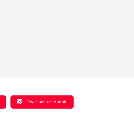
rio do
mo
á e
Envie-nos um e-mail