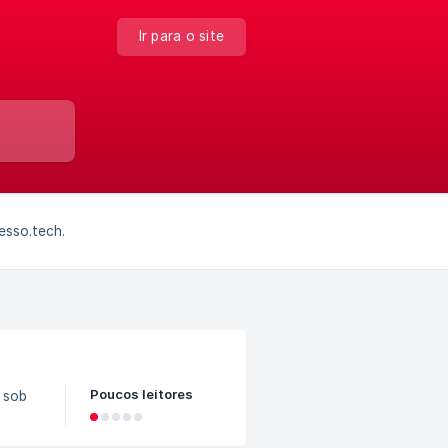
Ir para o site
esso.tech.
Poucos leitores
 sob
belece