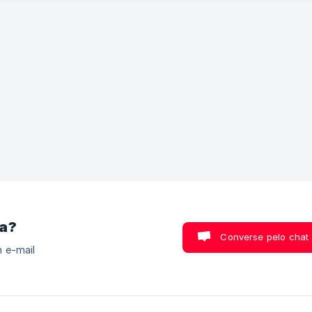
o presente instrumento, denominado Termos de Uso para o Usuá
Sistema conforme as condições abaixo descritas: Por estes Termos de
Uso, o Usuário do Sistema declara que é maior e capaz, bem co
fica ciente e concorda que ao utilizá-lo automaticamente aderir
concordará em se submeter integralmen
ra?
Converse pelo chat
 e-mail